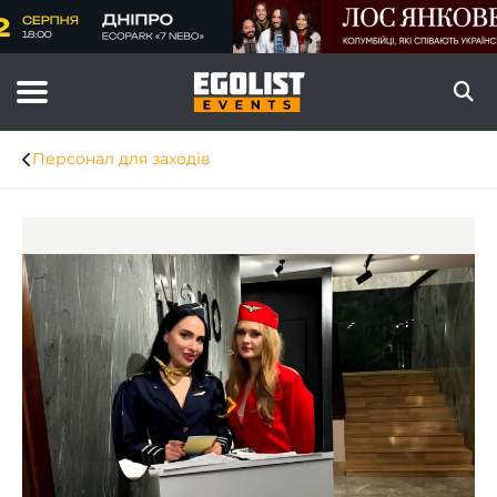
Персонал для заходів
Item
1
of
8