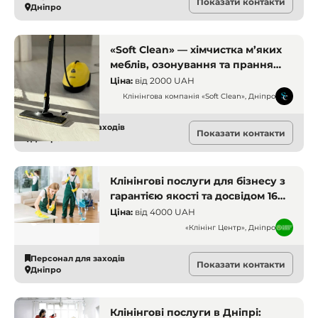
Показати контакти
Дніпро
«Soft Clean» — хімчистка м’яких
меблів, озонування та прання
текстилю в Дніпрі
Ціна:
від
2000 UAH
Клінінгова компанія «Soft Clean», Дніпро
Персонал для заходів
Показати контакти
Дніпро
Клінінгові послуги для бізнесу з
гарантією якості та досвідом 16
років
Ціна:
від
4000 UAH
«Клінінг Центр», Дніпро
Персонал для заходів
Показати контакти
Дніпро
Клінінгові послуги в Дніпрі: