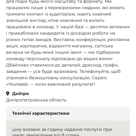
для подій будь-якого масштабу та формату. Ми
працюємо лише з перевіреними людьми, які вміють
тримати контакт із аудиторією, мають охайний
зовнішній вигляд, чітке мовлення та вміють
працювати в команді. У нашій базі — десятки активних
і привабливих кандидатів із досвідом роботи на
різних типах заходів. Виставка, конференція, рекламна
акція, корпоратив, відкриття магазину, світська
вечірка чи будь-який інший івент — ми підберемо
команду персоналу відповідно до ваших вимог.
Дбайливо ставимося до деталей: дрескод, графік,
завдання — усе буде враховано. Телефонуйте, щоб
отримати безкоштовну консультацію. Сервіс
«Youneed» — коли важливий результат!
Дніпро
Дніпропетровська область
Технічні характеристики
ціну вказано за годину надання послуги при
умові замовлення від 8 годин.