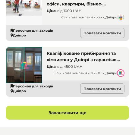
офіси, квартири, бізнес-
приміщення, після ремонту
Ціна:
від
1000 UAH
Клінінгова компанія «Losk», Дніпро
Персонал для заходів
Показати контакти
Дніпро
Кваліфіковане прибирання та
хімчистка у Дніпрі з гарантією
якості від «Сяй-ВО!»
Ціна:
від
4500 UAH
Клінінгова компанія «Сяй-ВО!», Дніпро
Персонал для заходів
Показати контакти
Дніпро
Завантажити ще