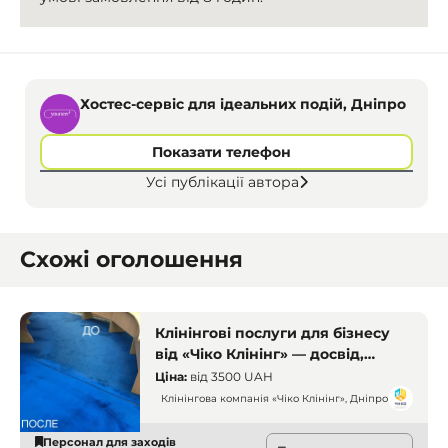
Хостес-сервіс для ідеальних подій, Дніпро
Показати телефон
Усі публікації автора
Схожі оголошення
Клінінгові послуги для бізнесу
від «Чіко Клінінг» — досвід,
контроль якості, найкраще
Ціна:
від
3500 UAH
обладнання
Клінінгова компанія «Чіко Клінінг», Дніпро
Персонал для заходів