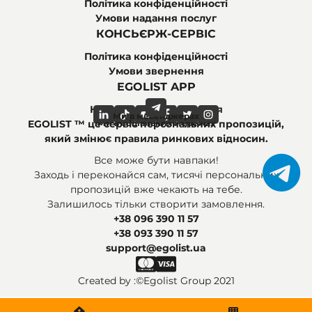
Політика конфіденційності
Умови надання послуг
КОНСЬЄРЖ-СЕРВІС
Політика конфіденційності
Умови звернення
EGOLIST APP
Найпоширеніші питання
Ми в месенджерах
Ми в соціальних мережах
EGOLIST ™ це сервіс персональних пропозицій,
який змінює правила ринкових відносин.
Все може бути навпаки!
Заходь і переконайся сам, тисячі персональних
пропозицій вже чекають на тебе.
Залишилось тільки створити замовлення.
+38 096 390 11 57
+38 093 390 11 57
support@egolist.ua
Created by :
©Egolist Group 2021