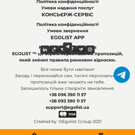
Політика конфіденційності
Умови надання послуг
КОНСЬЄРЖ-СЕРВІС
Політика конфіденційності
Умови звернення
EGOLIST APP
Найпоширеніші питання
Ми в месенджерах
Ми в соціальних мережах
EGOLIST ™ це сервіс персональних пропозицій,
який змінює правила ринкових відносин.
Все може бути навпаки!
Заходь і переконайся сам, тисячі персональних
пропозицій вже чекають на тебе.
Залишилось тільки створити замовлення.
+38 096 390 11 57
+38 093 390 11 57
support@egolist.ua
Created by :
©Egolist Group 2021