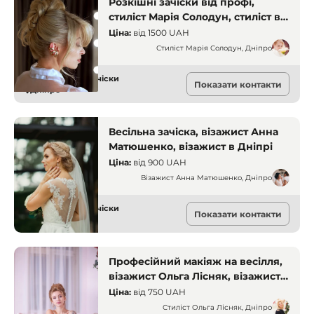
Розкішні зачіски від профі,
стиліст Марія Солодун, стиліст в
Дніпро
Ціна:
від
1500 UAH
Стиліст Марія Солодун, Дніпро
Візажисти та зачіски
Показати контакти
Дніпро
Весільна зачіска, візажист Анна
Матюшенко, візажист в Дніпрі
Ціна:
від
900 UAH
Візажист Анна Матюшенко, Дніпро
Візажисти та зачіски
Показати контакти
Дніпро
Професійний макіяж на весілля,
візажист Ольга Лісняк, візажист в
Дніпрі
Ціна:
від
750 UAH
Стиліст Ольга Лісняк, Дніпро