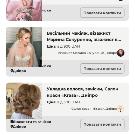
Візажисти та зачіски
Показати контакти
Дніпро
Весільний макіяж, візажист
Марина Сокуренко, візажист в
Дніпрі
Ціна:
від
900 UAH
Візажист Марина Сокуренко, Дніпро
Візажисти та зачіски
Показати контакти
Дніпро
Укладка волося, зачіски, Салон
краси «Krasa», Дніпро
Ціна:
від
300 UAH
Салон краси «Krasa», Дніпро
Візажисти та зачіски
Показати контакти
Дніпро