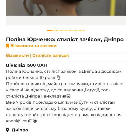
Поліна Юрченко: стиліст зачісок, Дніпро
Візажисти та зачіски
Візажисти | Стилісти зачісок
Ціна: від 1500 UAH
Поліна Юрченко, стиліст зачісок із Дніпра з досвідом
роботи більше 10 років👌
Пройшла шлях від майстра-самоучки, стиліста зачісок
у салоні на відсотку, до співвласниці студії, топ-
стиліста Дніпра і викладача🤩
Вже 7 років прокладаю шлях майбутнім стилістам
зачісок завдяки своєму базовому курсу, а також
прокачую майстрів із досвідом в рамках підвищення
кваліфікації 😎
Дніпро