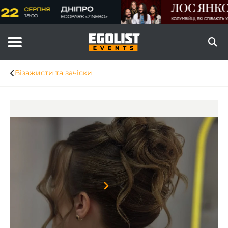
Візажисти та зачіски
Item
1
of
8