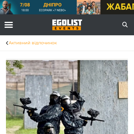
Активний відпочинок
Item
1
of
6