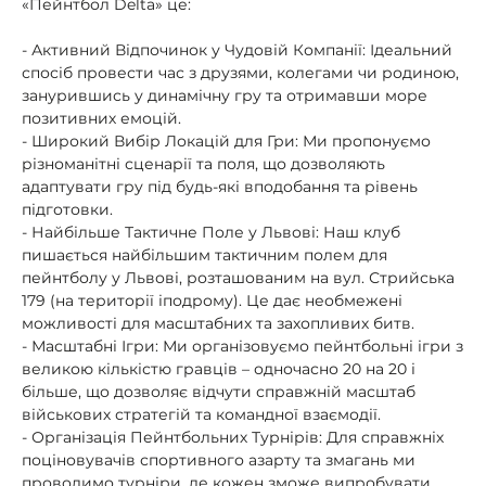
«Пейнтбол Delta» це:
- Активний Відпочинок у Чудовій Компанії: Ідеальний
спосіб провести час з друзями, колегами чи родиною,
занурившись у динамічну гру та отримавши море
позитивних емоцій.
- Широкий Вибір Локацій для Гри: Ми пропонуємо
різноманітні сценарії та поля, що дозволяють
адаптувати гру під будь-які вподобання та рівень
підготовки.
- Найбільше Тактичне Поле у Львові: Наш клуб
пишається найбільшим тактичним полем для
пейнтболу у Львові, розташованим на вул. Стрийська
179 (на території іподрому). Це дає необмежені
можливості для масштабних та захопливих битв.
- Масштабні Ігри: Ми організовуємо пейнтбольні ігри з
великою кількістю гравців – одночасно 20 на 20 і
більше, що дозволяє відчути справжній масштаб
військових стратегій та командної взаємодії.
- Організація Пейнтбольних Турнірів: Для справжніх
поціновувачів спортивного азарту та змагань ми
проводимо турніри, де кожен зможе випробувати