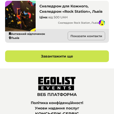
Скеледром для Кожного,
Скеледром «Rock Station», Львів
Ціна:
від
500 UAH
Скеледром Rock Station, Львів
Активний відпочинок
Показати контакти
Львів
Завантажити ще
ВЕБ ПЛАТФОРМА
Політика конфіденційності
Умови надання послуг
КОНСЬЄРЖ-СЕРВІС