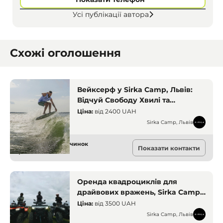
Усі публікації автора
Схожі оголошення
Вейксерф у Sirka Camp, Львів:
Відчуй Свободу Хвилі та
Адреналін на Воді
Ціна:
від
2400 UAH
Sirka Camp, Львів
Активний відпочинок
Показати контакти
Львів
Оренда квадроциклів для
драйвових вражень, Sirka Camp,
Львів
Ціна:
від
3500 UAH
Sirka Camp, Львів