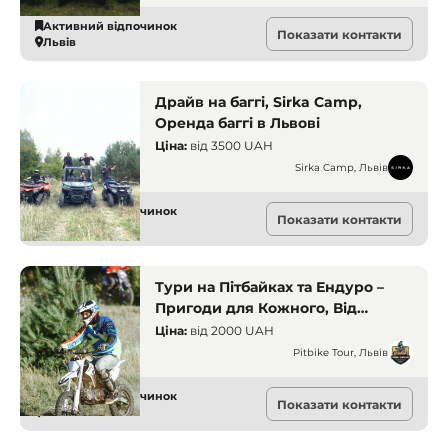
Активний відпочинок
Показати контакти
Львів
Драйв на баггі, Sirka Camp,
Оренда баггі в Львові
Ціна:
від
3500 UAH
Sirka Camp, Львів
Активний відпочинок
Показати контакти
Львів
Тури на Пітбайках та Ендуро –
Пригоди для Кожного, Від
Новачка до Досвідченого. Pitbike
Ціна:
від
2000 UAH
Tour. Львів
Pitbike Tour, Львів
Активний відпочинок
Показати контакти
Львів