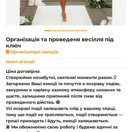
Організація та проведеня весілля під
ключ
Організатори заходів
Івент-агенції
Ціна договірна
Створюймо незабутні, святкові моменти разом.🎈
Загорнемо Ваші емоції та почуття в яскраву подію,
зануримо в чарівну казкову атмосферу кохання та
щастя, залишимо приємний після смак від
проведеного дійства. 🤩
Усі яскраві події залишають слід у вашому серці,
тому що події не трапляються, події створюються —
гроші приходять і йдуть, емоції залишаються.
🎤 Ми обожнюємо свою роботу і будемо вдячні за