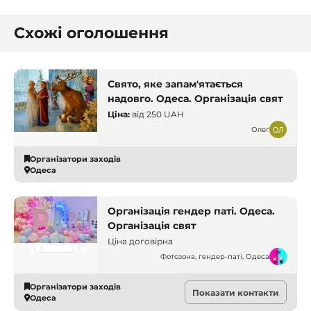
Схожі оголошення
Свято, яке запам'ятається
надовго. Одеса. Організація свят
Ціна:
від
250 UAH
Олег
Організатори заходів
Одеса
Організація гендер паті. Одеса.
Організація свят
Ціна договірна
Фотозона, гендер-паті, Одеса
Організатори заходів
Показати контакти
Одеса