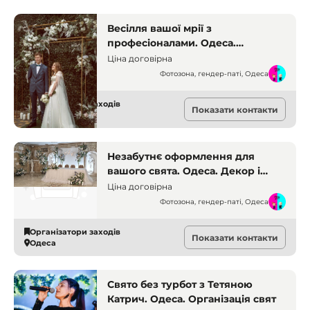
Весілля вашої мрії з
професіоналами. Одеса.
Організація весілля
Ціна договірна
Фотозона, гендер-паті, Одеса
Організатори заходів
Показати контакти
Одеса
Незабутнє оформлення для
вашого свята. Одеса. Декор і
фотозони
Ціна договірна
Фотозона, гендер-паті, Одеса
Організатори заходів
Показати контакти
Одеса
Свято без турбот з Тетяною
Катрич. Одеса. Організація свят