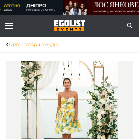
Організатори заходів
Item
1
of
9