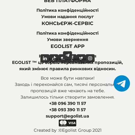
ВЕБ ПЛАТФОРМА
Політика конфіденційності
Умови надання послуг
КОНСЬЄРЖ-СЕРВІС
Політика конфіденційності
Умови звернення
EGOLIST APP
Найпоширеніші питання
Ми в месенджерах
Ми в соціальних мережах
EGOLIST ™ це сервіс персональних пропозицій,
який змінює правила ринкових відносин.
Все може бути навпаки!
Заходь і переконайся сам, тисячі персональних
пропозицій вже чекають на тебе.
Залишилось тільки створити замовлення.
+38 096 390 11 57
+38 093 390 11 57
support@egolist.ua
Created by :
©Egolist Group 2021