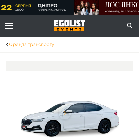
Оренда транспорту
Item
1
of
1