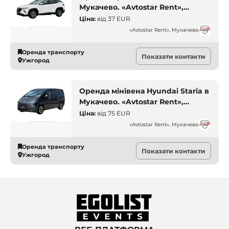
Мукачево. «Avtostar Rent»,
Мукачево. Оренда авто Мукачево
Ціна:
від
37 EUR
«Avtostar Rent», Мукачево
Оренда транспорту
Показати контакти
Ужгород
Оренда мінівена Hyundai Staria в
Мукачево. «Avtostar Rent»,
Мукачево. Оренда авто Мукачево
Ціна:
від
75 EUR
«Avtostar Rent», Мукачево
Оренда транспорту
Показати контакти
Ужгород