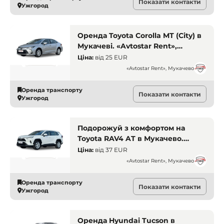
Показати контакти
Ужгород
Оренда Toyota Corolla MT (City) в
Мукачеві. «Avtostar Rent»,
Мукачево. Оренда авто Мукачево
Ціна:
від
25 EUR
«Avtostar Rent», Мукачево
Оренда транспорту
Показати контакти
Ужгород
Подорожуй з комфортом на
Toyota RAV4 AT в Мукачево.
«Avtostar Rent», Мукачево.
Ціна:
від
37 EUR
Оренда авто Мукачево
«Avtostar Rent», Мукачево
Оренда транспорту
Показати контакти
Ужгород
Оренда Hyundai Tucson в