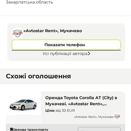
Закарпатська область
«Avtostar Rent», Мукачево
Показати телефон
Усі публікації автора
Схожі оголошення
Оренда Toyota Corolla AT (City) в
Мукачеві. «Avtostar Rent»,
Мукачево. Оренда авто Мукачево
Ціна:
від
30 EUR
«Avtostar Rent», Мукачево
Оренда транспорту