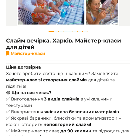
Слайм вечірка. Харків. Майстер-класи
для дітей
Майстер-класи
Ціна договірна
Хочете зробити свято ще цікавішим? Замовляйте
майстер-клас зі створення слаймів
для дітей та
підлітків!
🟢
Що на вас чекає?
✅ Виготовлення
3 видів слаймів
з унікальними
текстурами
✅ Використання
якісних та безпечних матеріалів
✅ Яскраві барвники, блискітки та ароматизатори –
кожен створить
неповторний слайм!
✅ Майстер-клас триває
до 90 хвилин
та підходить для