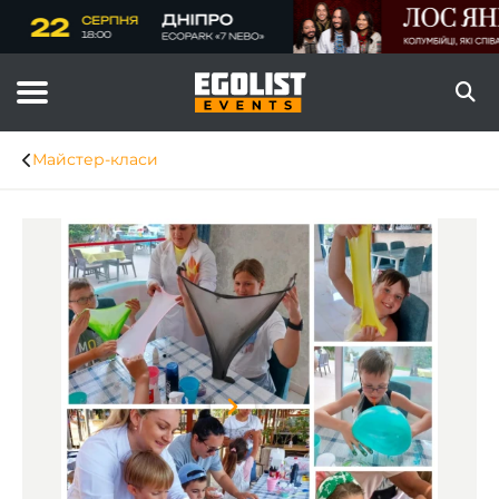
Майстер-класи
Item
1
of
8