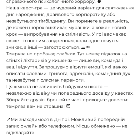
справжнього психологічного хоррору. 🧠
Наша квест-гра — це чудовий варіант для святкування
дня народження, драйвового корпоративу або
незабутнього тімбілдингу. Ви поринете в реальність,
де кожен шорох викликає мурашки, а кожен новий
крок — випробування на сміливість. У грі вас чекає
сюжет із повним зануренням, коли одне почуття
зникає, а інші — загострюються. 🕳️🔦
Темрява не пробачає слабких. Тут немає підказок на
стінах і ліхтариків у кишенях — лише ви, команда і
ваші відчуття. Запрошуємо відчути емоції, які важко
описати словами: тривога, адреналін, командний дух
та незабутнє післясмак перемоги.
Ця кімната не залишить байдужим нікого —
незалежно від віку чи попереднього досвіду у квестах.
Збирайте друзів, бронюйте час і приходьте довести:
темрява вам не страшна! 😈
📍Ми знаходимося в Дніпрі. Можливий попередній
запис онлайн або телефоном. Місць обмежено — не
відкладайте!