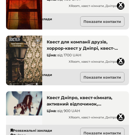
страшний квест
XRoom, квест-кімнати, Дніпро
Розважальні заклади
Показати контакти
Дніпро
Квест для компанії друзів,
хоррор-квест у Дніпрі, квест-
кімната з жахами, активний
Ціна:
від
1700 UAH
відпочинок у місті, страшні
XRoom, квест-кімнати, Дніпро
квести для дорослих та підлітків
Розважальні заклади
Показати контакти
Дніпро
Квест Дніпро, квест-кімната,
активний відпочинок,
психологічний трилер, квест для
Ціна:
від
900 UAH
дорослих
XRoom, квест-кімнати, Дніпро
Розважальні заклади
Показати контакти