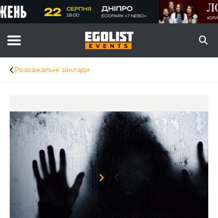
Розважальні заклади
Item
1
of
2