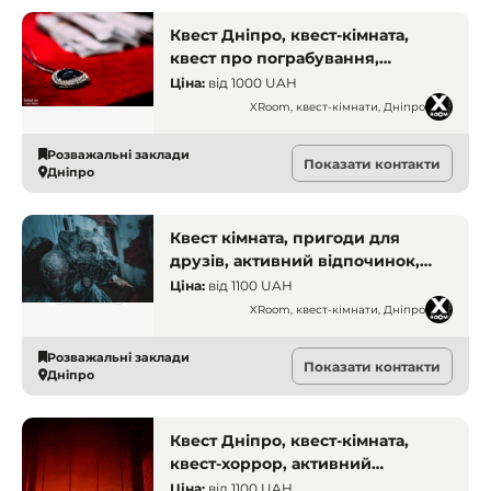
Квест Дніпро, квест-кімната,
квест про пограбування,
активний відпочинок, квести для
Ціна:
від
1000 UAH
компанії
XRoom, квест-кімнати, Дніпро
Розважальні заклади
Показати контакти
Дніпро
Квест кімната, пригоди для
друзів, активний відпочинок,
квест Дніпро, хоррор квест,
Ціна:
від
1100 UAH
загадки, кімната страху, екшн
XRoom, квест-кімнати, Дніпро
гра, портал у пекло, антураж,
квест із завданнями
Розважальні заклади
Показати контакти
Дніпро
Квест Дніпро, квест-кімната,
квест-хоррор, активний
відпочинок, квест для дорослих,
Ціна:
від
1100 UAH