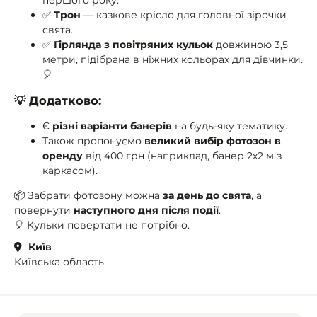
першого року.
✅
Трон
— казкове крісло для головної зірочки
свята.
✅
Гірлянда з повітряних кульок
довжиною 3,5
метри, підібрана в ніжних кольорах для дівчинки.
🎈
💡 Додатково:
Є
різні варіанти банерів
на будь-яку тематику.
Також пропонуємо
великий вибір фотозон в
оренду
від 400 грн (наприклад, банер 2х2 м з
каркасом).
📦 Забрати фотозону можна
за день до свята
, а
повернути
наступного дня після події
.
🎈 Кульки повертати не потрібно.
Київ
Київська область