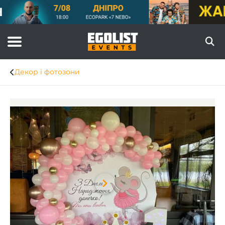
Декор і фотозони
Item
1
of
8