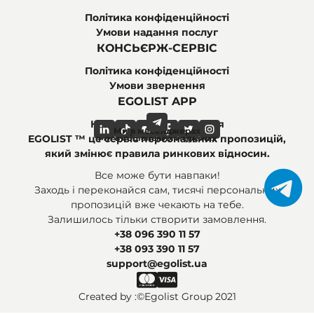
Політика конфіденційності
Умови надання послуг
КОНСЬЄРЖ-СЕРВІС
Політика конфіденційності
Умови звернення
EGOLIST APP
Найпоширеніші питання
Ми в месенджерах
Ми в соціальних мережах
EGOLIST ™ це сервіс персональних пропозицій,
який змінює правила ринкових відносин.
Все може бути навпаки!
Заходь і переконайся сам, тисячі персональних
пропозицій вже чекають на тебе.
Залишилось тільки створити замовлення.
+38 096 390 11 57
+38 093 390 11 57
support@egolist.ua
Created by :
©Egolist Group 2021