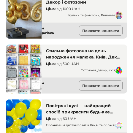
Декор і фотозони
Ціна:
від
1000 UAH
Кульки та фотозони, Вишневе
Декор і фотозони
Показати контакти
Софіївська Борщагівка
Стильна фотозона на день
народження малюка. Київ. Декор
і фотозони
Ціна:
від
300 UAH
Фотозони, декор, Київ
Декор і фотозони
Показати контакти
Київ
Повітряні кулі — найкращий
спосіб прикрасити будь-яке
свято. Київ. Декор і фотозони
Ціна:
від
60 UAH
Організація дитячих свят в Києві та області