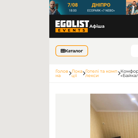
Афіша
Каталог
Голов
Лока
Готелі та комп
Комфорт
на
ції
лекси
«Байкал