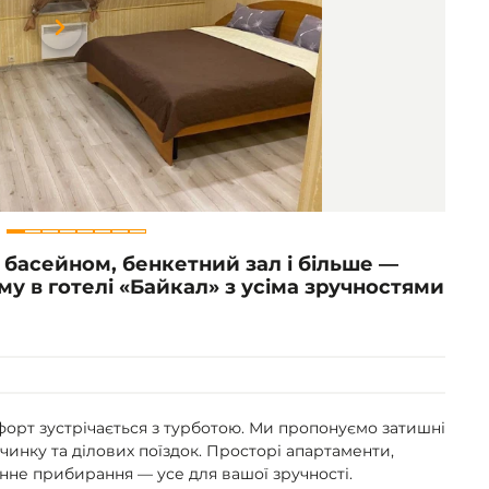
Item
1
of
8
 басейном, бенкетний зал і більше —
у в готелі «Байкал» з усіма зручностями
форт зустрічається з турботою. Ми пропонуємо затишні
чинку та ділових поїздок. Просторі апартаменти,
нне прибирання — усе для вашої зручності.