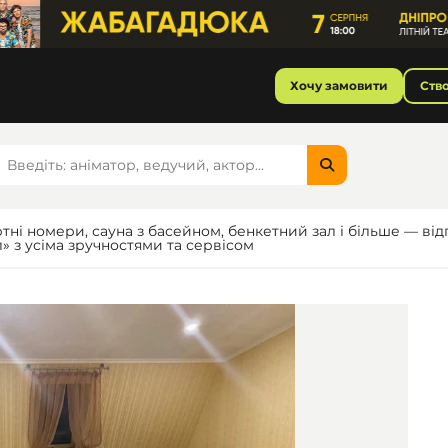
Хочу замовити
Ств
ні номери, сауна з басейном, бенкетний зал і більше — від
» з усіма зручностями та сервісом