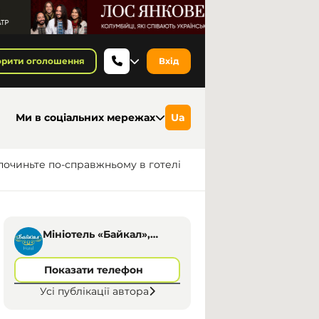
орити оголошення
Вхід
Ми в соціальних мережах
Ua
починьте по-справжньому в готелі 
Мініотель «Байкал»,
Дніпро
Показати телефон
Усі публікації автора