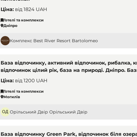
Ціна:
від
1824 UAH
Готелі та комплекси
Дніпро
Комплекс Best River Resort Bartolomeo
База відпочинку, активний відпочинок, рибалка, 
відпочинок цілий рік, база на природі. Дніпро. Баз
комплекси
Ціна:
від
1200 UAH
Готелі та комплекси
Могилів
Орільський Двір Орільський Двір
База відпочинку Green Park, відпочинок біля озера