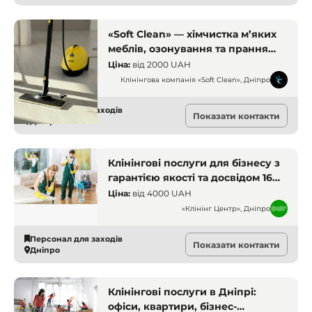
«Soft Clean» — хімчистка м’яких
меблів, озонування та прання
текстилю в Дніпрі
Ціна:
від
2000 UAH
Клінінгова компанія «Soft Clean», Дніпро
Персонал для заходів
Показати контакти
Дніпро
Клінінгові послуги для бізнесу з
гарантією якості та досвідом 16
років
Ціна:
від
4000 UAH
«Клінінг Центр», Дніпро
Персонал для заходів
Показати контакти
Дніпро
Клінінгові послуги в Дніпрі:
офіси, квартири, бізнес-