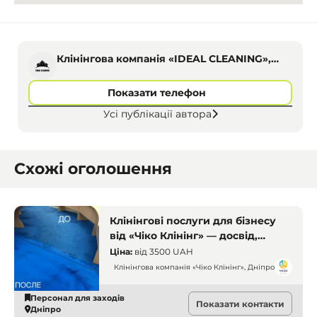
Клінінгова компанія «IDEAL CLEANING»,
Дніпро
Показати телефон
Усі публікації автора
Схожі оголошення
Клінінгові послуги для бізнесу
від «Чіко Клінінг» — досвід,
контроль якості, найкраще
Ціна:
від
3500 UAH
обладнання
Клінінгова компанія «Чіко Клінінг», Дніпро
Персонал для заходів
Показати контакти
Дніпро