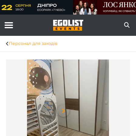
Персонал для заходів
Item
1
of
8