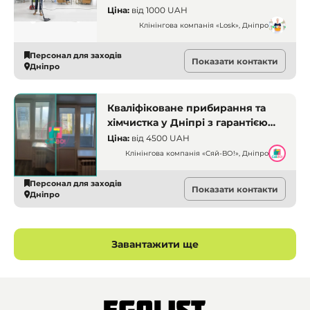
приміщення, після ремонту
Ціна:
від
1000 UAH
Клінінгова компанія «Losk», Дніпро
Персонал для заходів
Показати контакти
Дніпро
Кваліфіковане прибирання та
хімчистка у Дніпрі з гарантією
якості від «Сяй-ВО!»
Ціна:
від
4500 UAH
Клінінгова компанія «Сяй-ВО!», Дніпро
Персонал для заходів
Показати контакти
Дніпро
Завантажити ще