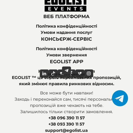
ВЕБ ПЛАТФОРМА
Політика конфіденційності
Умови надання послуг
КОНСЬЄРЖ-СЕРВІС
Політика конфіденційності
Умови звернення
EGOLIST APP
Найпоширеніші питання
Ми в месенджерах
Ми в соціальних мережах
EGOLIST ™ це сервіс персональних пропозицій,
який змінює правила ринкових відносин.
Все може бути навпаки!
Заходь і переконайся сам, тисячі персональних
пропозицій вже чекають на тебе.
Залишилось тільки створити замовлення.
+38 096 390 11 57
+38 093 390 11 57
support@egolist.ua