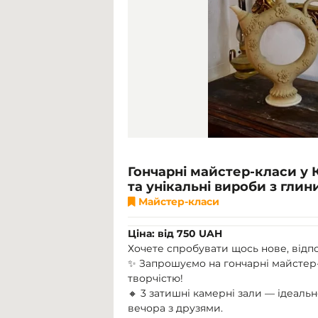
Гончарні майстер-класи у К
та унікальні вироби з глин
Майстер-класи
Ціна: від 750 UAH
Хочете спробувати щось нове, відп
✨ Запрошуємо на гончарні майстер-
творчістю!
🔸 3 затишні камерні зали — ідеаль
вечора з друзями.