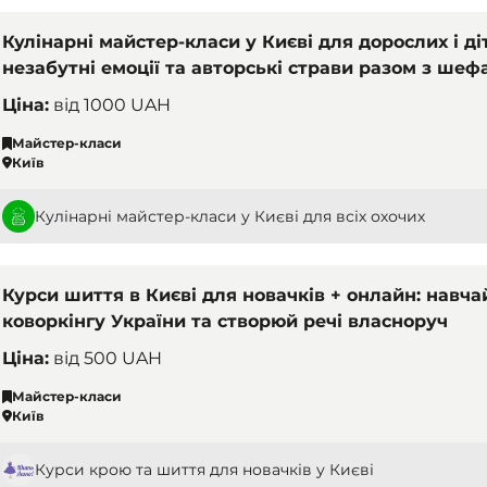
Кулінарні майстер-класи у Києві для дорослих і ді
незабутні емоції та авторські страви разом з ше
Ціна:
від
1000 UAH
Майстер-класи
Київ
Кулінарні майстер-класи у Києві для всіх охочих
Курси шиття в Києві для новачків + онлайн: нав
коворкінгу України та створюй речі власноруч
Ціна:
від
500 UAH
Майстер-класи
Київ
Курси крою та шиття для новачків у Києві