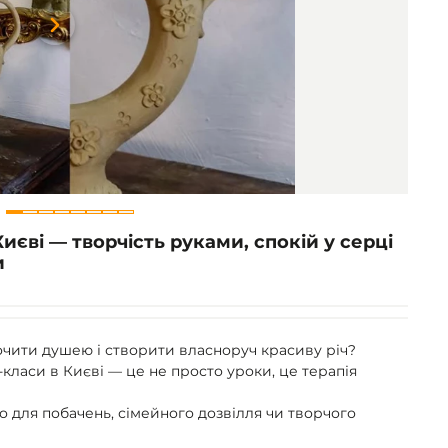
Item
1
of
8
иєві — творчість руками, спокій у серці
и
очити душею і створити власноруч красиву річ?
класи в Києві — це не просто уроки, це терапія
но для побачень, сімейного дозвілля чи творчого