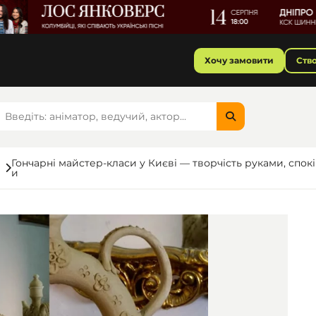
Хочу замовити
Ств
Гончарні майстер-класи у Києві — творчість руками, спокі
и