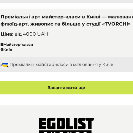
Преміальні арт майстер-класи в Києві — малюван
флюїд-арт, живопис та більше у студії «TVORCHI»
Ціна:
від
4000 UAH
Майстер-класи
Київ
Преміальні майстер-класи з малювання у Києві
Завантажити ще