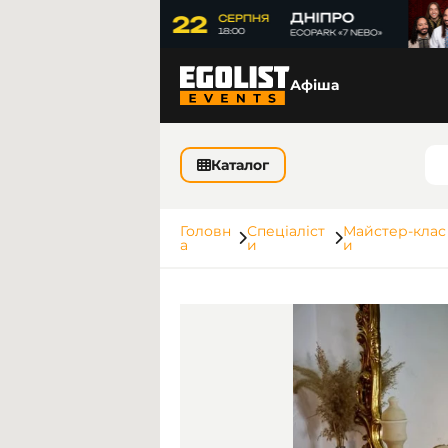
Афіша
Каталог
Головн
Спеціаліст
Майстер-клас
а
и
и