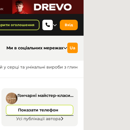
орити оголошення
Вхід
Ми в соціальних мережах
Ua
й у серці та унікальні вироби з глин
Гончарні майстер-класи
у затишній атмосфері
Показати телефон
Усі публікації автора