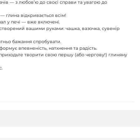
ачів — з любов’ю до своєї справи та увагою до
— глина відкривається всім!
пал у печі — вже включені.
, створений вашими руками: чашка, вазочка, сувенір
атньо бажання спробувати.
ормує впевненість, натхнення та радість.
і приходьте творити свою першу (або чергову!) глиняну
с.