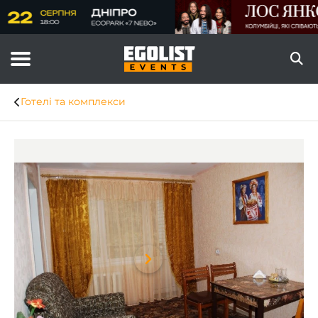
Готелі та комплекси
Item
1
of
8