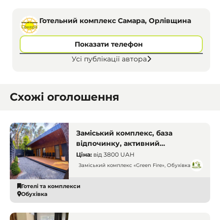
Готельний комплекс Самара, Орлівщина
Показати телефон
Усі публікації автора
Схожі оголошення
Заміський комплекс, база
відпочинку, активний
відпочинок. Дніпро
Ціна:
від
3800 UAH
Заміський комплекс «Green Fire», Обухівка
Готелі та комплекси
Обухівка