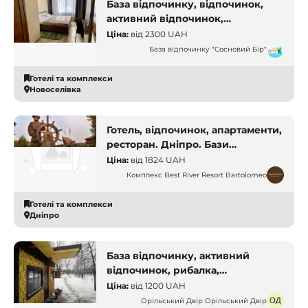
База відпочинку, відпочинок,
активний відпочинок,
відпочинок на природі. Дніпро.
Ціна:
від
2300 UAH
Бази відпочинку і заміські
База відпочинку "Сосновий Бір"
комплекси
Готелі та комплекси
Новоселівка
Готель, відпочинок, апартаменти,
ресторан. Дніпро. Бази
відпочинку і заміські комплекси
Ціна:
від
1824 UAH
Комплекс Best River Resort Bartolomeo
Готелі та комплекси
Дніпро
База відпочинку, активний
відпочинок, рибалка,
квадроцикли, байдарки,
Ціна:
від
1200 UAH
відпочинок цілий рік, база на
Орільський Двір Орільський Двір