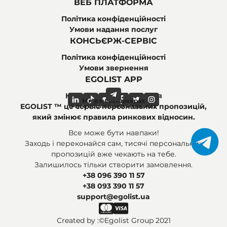
ВЕБ ПЛАТФОРМА
Політика конфіденційності
Умови надання послуг
КОНСЬЄРЖ-СЕРВІС
Політика конфіденційності
Умови звернення
EGOLIST APP
Найпоширеніші питання
Ми в месенджерах
Ми в соціальних мережах
EGOLIST ™ це сервіс персональних пропозицій,
який змінює правила ринкових відносин.
Все може бути навпаки!
Заходь і переконайся сам, тисячі персональних
пропозицій вже чекають на тебе.
Залишилось тільки створити замовлення.
+38 096 390 11 57
+38 093 390 11 57
support@egolist.ua
Created by :
©Egolist Group 2021