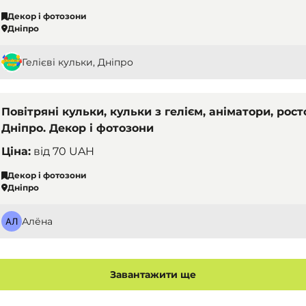
Декор і фотозони
Дніпро
Гелієві кульки, Дніпро
Повітряні кульки, кульки з гелієм, аніматори, рост
Дніпро. Декор і фотозони
Ціна:
від
70 UAH
Декор і фотозони
Дніпро
Алёна
Завантажити ще