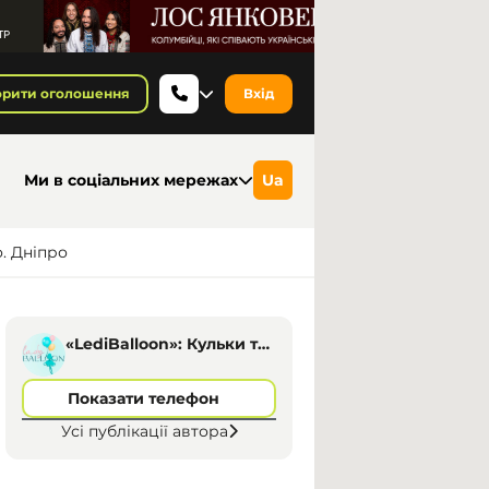
орити оголошення
Вхід
Ми в соціальних мережах
Ua
о. Дніпро
«LediBalloon»: Кульки та
фотозони, Дніпро
Показати телефон
Усі публікації автора