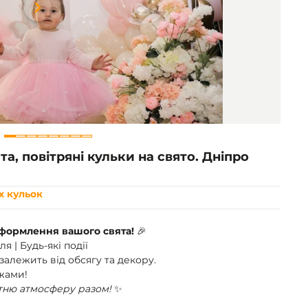
Item
1
of
8
а, повітряні кульки на свято. Дніпро
х кульок
оформлення вашого свята!
🎉
я | Будь-які події
 залежить від обсягу та декору.
ежами!
тню атмосферу разом!
✨