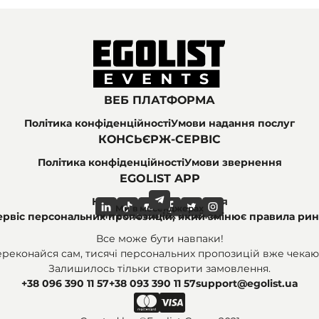
ВЕБ ПЛАТФОРМА
Політика конфіденційності
Умови надання послуг
КОНСЬЄРЖ-СЕРВІС
Політика конфіденційності
Умови звернення
EGOLIST APP
Найпоширеніші питання
Ми в месенджерах
Ми в соціальних мережах
ервіс персональних пропозицій, який змінює правила рин
Все може бути навпаки!
переконайся сам, тисячі персональних пропозицій вже чекают
Залишилось тільки створити замовлення.
+38 096 390 11 57
+38 093 390 11 57
support@egolist.ua