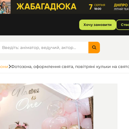
Хочу замовити
Ств
зони
Фотозона, оформлення свята, повітряні кульки на свят