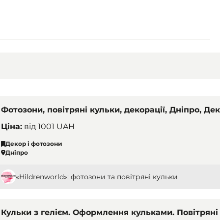
Фотозони, повітряні кульки, декорації, Дніпро, Де
Ціна:
від
1001 UAH
Декор і фотозони
Дніпро
«Hildrenworld»: фотозони та повітряні кульки
Кульки з гелієм. Оформлення кульками. Повітряні