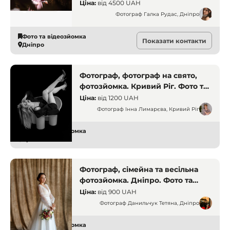
яку хочеться запам'ятати
Ціна:
від
4500 UAH
Фотограф Галка Рудас, Дніпро
Фото та відеозйомка
Показати контакти
Дніпро
Фотограф, фотограф на свято,
фотозйомка. Кривий Ріг. Фото та
відео
Ціна:
від
1200 UAH
Фотограф Інна Лимарєва, Кривий Ріг
Фото та відеозйомка
Кривий Ріг
Фотограф, сімейна та весільна
фотозйомка. Дніпро. Фото та
відео
Ціна:
від
900 UAH
Фотограф Данильчук Тетяна, Дніпро
Фото та відеозйомка