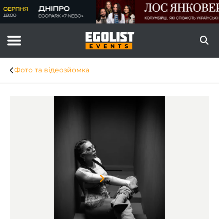
Фото та відеозйомка
Item
1
of
8