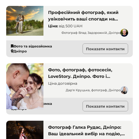
Професійний фотограф, який
увіковічить ваші спогади на
фото. Фотограф Влад
Ціна:
від
500 UAH
Задорожній. Дніпро.
Фотограф Влад Задорожній, Дніпро
Фото та відеозйомка
Показати контакти
Дніпро
Фото, фотограф, фотосесія,
LoveStory. Дніпро. Фото і
відеозйомка
Ціна договірна
Дар'я Круцька, фотограф, Дніпро
Фото та відеозйомка
Показати контакти
Дніпро
Фотограф Галка Рудас, Дніпро:
Ваш ідеальний вибір на подію,