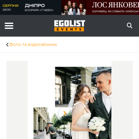
Фото та відеозйомка
Item
1
of
8