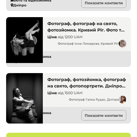
Фото та відеозйомка
Показати контакти
Дніпро
Фотограф, фотограф на свято,
фотозйомка. Кривий Ріг. Фото та
відео
Ціна:
від
1200 UAH
Фотограф Інна Лимарєва, Кривий Ріг
Фото та відеозйомка
Кривий Ріг
Фотограф, фотозйомка, фотограф
на свято, фотопортрети. Дніпро.
Фото та відео
Ціна:
від
1500 UAH
Фотограф Галка Рудас, Дніпро
Фото та відеозйомка
Показати контакти
Дніпро