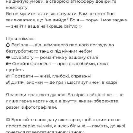
не диктую умови, а створюю атмосферу довіри та
комфорту.
Ви не мусите знати, як позувати. Вам не потрібно
хвилюватися, що "не вийде". Бо я — поруч. І моя задача
— знайти ваше найкраще світло ✨
Що я знімаю:
💍 Весілля — від щемливого першого погляду до
безтурботного танцю під нічним небом
❤️ Love Story — романтика у вашому стилі
👪 Сімейні фотосесії — про теплі обійми, сміх і
щирість
🌿 Портрети — живі, глибокі, справжні
👶 Дитячі зйомки — де гра і щастя зупинені в кадрі
Я завжди працюю з душею. Бо вірю: найцінніше — не
лише гарна картинка, а відчуття, яке ви збережете
разом із фотографіями.
📅 Бронюйте свою дату вже зараз, щоб отримати не
просто серію знімків, а щось більше — пам’ять, до якої
хочеться повертатися знову і знову.