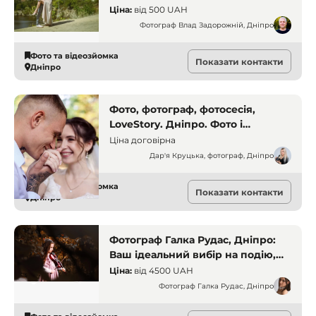
фото. Фотограф Влад
Ціна:
від
500 UAH
Задорожній. Дніпро.
Фотограф Влад Задорожній, Дніпро
Фото та відеозйомка
Показати контакти
Дніпро
Фото, фотограф, фотосесія,
LoveStory. Дніпро. Фото і
відеозйомка
Ціна договірна
Дар'я Круцька, фотограф, Дніпро
Фото та відеозйомка
Показати контакти
Дніпро
Фотограф Галка Рудас, Дніпро:
Ваш ідеальний вибір на подію,
яку хочеться запам'ятати
Ціна:
від
4500 UAH
Фотограф Галка Рудас, Дніпро