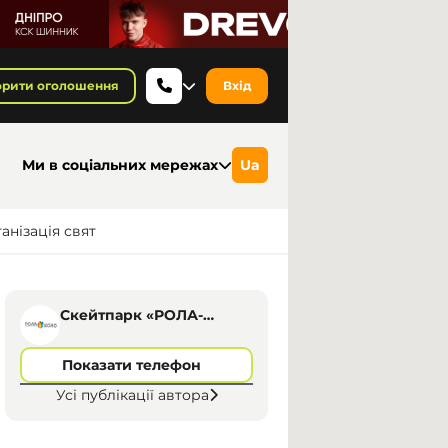
орити оголошення
Вхід
Ми в соціальних мережах
Ua
анізація свят
Скейтпарк «РОЛА-
КОЛО», Дніпро
Показати телефон
Усі публікації автора