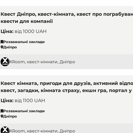
Квест Дніпро, квест-кімната, квест про пограбува
квести для компанії
Ціна:
від
1000 UAH
Розважальні заклади
Дніпро
XRoom, квест-кімнати, Дніпро
Квест кімната, пригоди для друзів, активний відп
квест, загадки, кімната страху, екшн гра, портал у
завданнями
Ціна:
від
1100 UAH
Розважальні заклади
Дніпро
XRoom, квест-кімнати, Дніпро