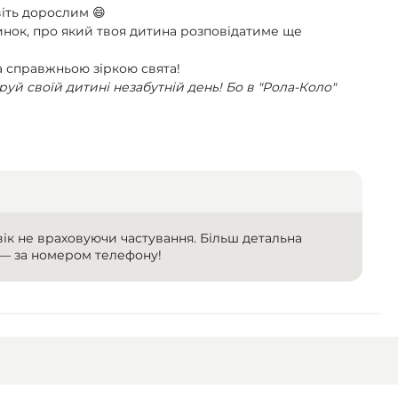
віть дорослим 😄
инок, про який твоя дитина розповідатиме ще
 справжньою зіркою свята!
руй своїй дитині незабутній день! Бо в "Рола-Коло"
вік не враховуючи частування. Більш детальна
 — за номером телефону!