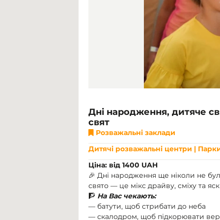
Дні народження, дитяче св
свят
Розважальні заклади
Дитячі розважальні центри | Парки
Ціна: від 1400 UAH
🎉 Дні народження ще ніколи не бу
свято — це мікс драйву, сміху та я
🧗
На Вас чекають:
— батути, щоб стрибати до неба
— скалодром, щоб підкорювати ве