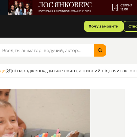
Хочу замовити
Ств
ади
Дні народження, дитяче свято, активний відпочинок, орг