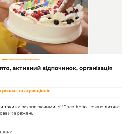
Item
1
of
8
ято, активний відпочинок, організація
 розваг та атракціонів
ли такими захоплюючими! У "Рола-Коло" кожне дитяче
скравих вражень!
ршини