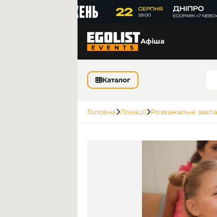
Афіша
Каталог
Головна
Локації
Розважальні закл