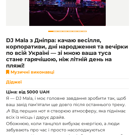
DJ Mala з Дніпра: качаю весілля,
корпоративи, дні народження та вечірки
по всій Україні — зі мною ваша туса
стане гарячішою, ніж літній день на
пляжі!
Музичні виконавці
Діджеї
Ціна: від 5000 UAH
Я — DJ Mala, і моє головне завдання зробити так, щоб
ваш захід пам’ятали ще довго після останнього треку.
🎶 Від перших нот я створюю атмосферу, яка піднімає
всіх із місць і дарує драйв.
Обожнюю, коли танцпол вибухає енергією, а люди
забувають про час і просто насолоджуються