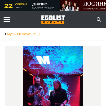
Музичні виконавці
Item
1
of
8