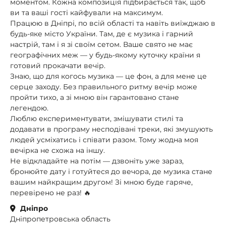
моментом. Кожна композиція підбирається так, щоб
ви та ваші гості кайфували на максимум.
Працюю в Дніпрі, по всій області та навіть виїжджаю в
будь-яке місто України. Там, де є музика і гарний
настрій, там і я зі своїм сетом. Ваше свято не має
географічних меж — у будь-якому куточку країни я
готовий прокачати вечір.
Знаю, що для когось музика — це фон, а для мене це
серце заходу. Без правильного ритму вечір може
пройти тихо, а зі мною він гарантовано стане
легендою.
Люблю експериментувати, змішувати стилі та
додавати в програму несподівані треки, які змушують
людей усміхатись і співати разом. Тому жодна моя
вечірка не схожа на іншу.
Не відкладайте на потім — дзвоніть уже зараз,
бронюйте дату і готуйтеся до вечора, де музика стане
вашим найкращим другом! Зі мною буде гаряче,
перевірено не раз! 🔥
Дніпро
Дніпропетровська область