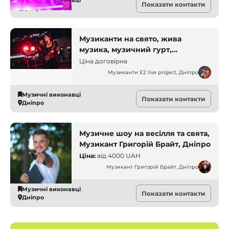
Музичні виконавці
Показати контакти
Музиканти
Дніпро
Музиканти на свято, жива
музика, музичний гурт,
музиканти Дніпро, замовити
Ціна договірна
музикантів, музиканти на
Музиканти E2 live project, Дніпро
корпоратив, музиканти на
весілля
Музичні виконавці
Показати контакти
Дніпро
Музичне шоу на весілля та свята,
Музикант Григорій Брайт, Дніпро
Ціна:
від
4000 UAH
Музикант Григорій Брайт, Дніпро
Музичні виконавці
Показати контакти
Дніпро