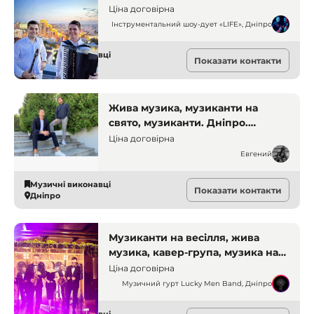
Ціна договірна
Інструментальний шоу-дует «LIFE», Дніпро
Музичні виконавці
Показати контакти
Дніпро
Жива музика, музиканти на
свято, музиканти. Дніпро.
Музиканти
Ціна договірна
Евгений
Музичні виконавці
Показати контакти
Дніпро
Музиканти на весілля, жива
музика, кавер-група, музика на
свято, музика на ювілей,
Ціна договірна
музичний супровід, гурт на
Музичний гурт Lucky Men Band, Дніпро
корпоратив, живий звук,
святковий настрій. Дніпро.