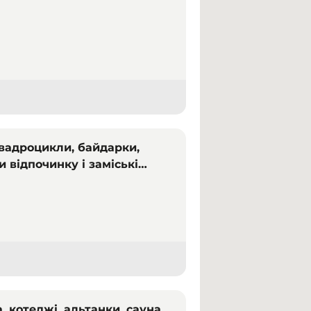
квадроцикли, байдарки,
и відпочинку і заміські
, котеджі, альтанки, сауна,