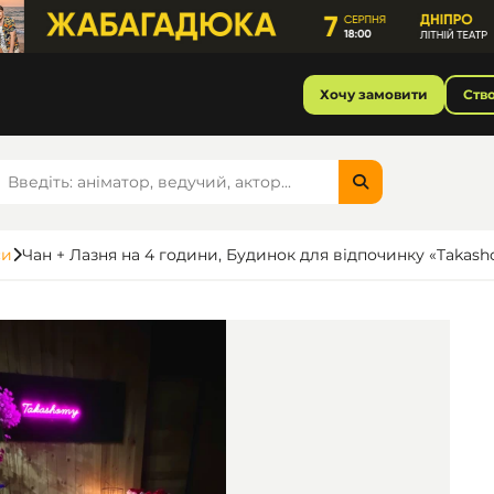
Хочу замовити
Ств
си
Чан + Лазня на 4 години, Будинок для відпочинку «Takas