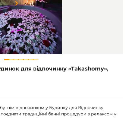
Item
1
of
7
Будинок для відпочинку «Takashomy»,
бутнім відпочинком у Будинку для Відпочинку
 поєднати традиційні банні процедури з релаксом у