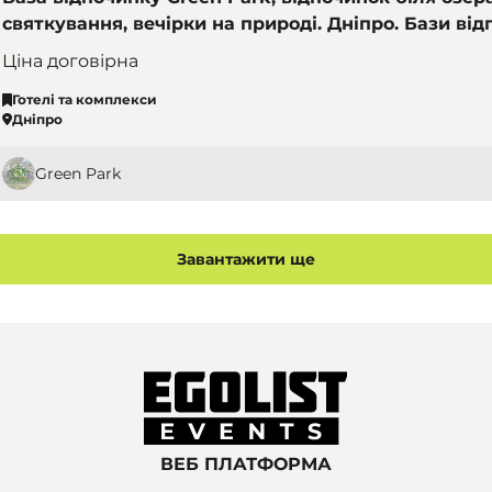
святкування, вечірки на природі. Дніпро. Бази від
комплекси
Ціна договірна
Готелі та комплекси
Дніпро
Green Park
Завантажити ще
ВЕБ ПЛАТФОРМА