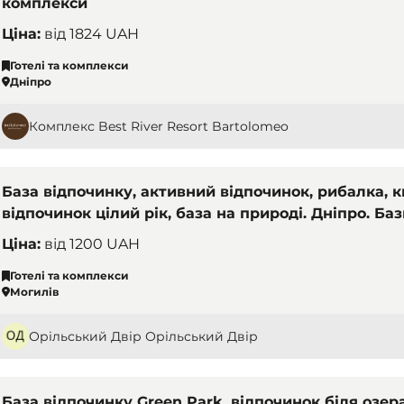
комплекси
Ціна:
від
1824 UAH
Готелі та комплекси
Дніпро
Комплекс Best River Resort Bartolomeo
База відпочинку, активний відпочинок, рибалка, 
відпочинок цілий рік, база на природі. Дніпро. Баз
комплекси
Ціна:
від
1200 UAH
Готелі та комплекси
Могилів
Орільський Двір Орільський Двір
База відпочинку Green Park, відпочинок біля озера