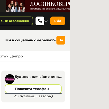
орити оголошення
Вхід
Ми в соціальних мережах
Ua
homy», Дніпро
Будинок для відпочинку
«Takashomy», Дніпро
Показати телефон
Усі публікації автора