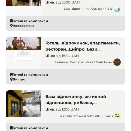
відпочинок на природі. Дніпро.
Ціна:
від
2300 UAH
Бази відпочинку і заміські
База відпочинку "Сосновий Бір"
комплекси
Готелі та комплекси
Новоселівка
Готель, відпочинок, апартаменти,
ресторан. Дніпро. Бази
відпочинку і заміські комплекси
Ціна:
від
1824 UAH
Комплекс Best River Resort Bartolomeo
Готелі та комплекси
Дніпро
База відпочинку, активний
відпочинок, рибалка,
квадроцикли, байдарки,
Ціна:
від
1200 UAH
відпочинок цілий рік, база на
Орільський Двір Орільський Двір
природі. Дніпро. Бази
відпочинку і заміські комплекси
Готелі та комплекси