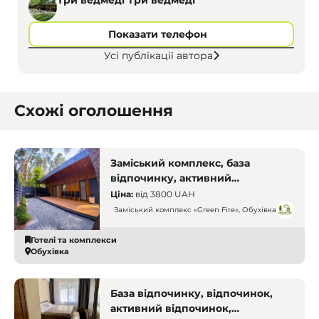
Три ведмеді Три ведмеді
Показати телефон
Усі публікації автора
Схожі оголошення
Заміський комплекс, база
відпочинку, активний
відпочинок. Дніпро
Ціна:
від
3800 UAH
Заміський комплекс «Green Fire», Обухівка
Готелі та комплекси
Обухівка
База відпочинку, відпочинок,
активний відпочинок,