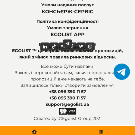
Умови надання послуг
КОНСЬЄРЖ-СЕРВІС
Політика конфіденційності
Умови звернення
EGOLIST APP
Найпоширеніші питання
Ми в месенджерах
Ми в соціальних мережах
EGOLIST ™ це сервіс персональних пропозицій,
який змінює правила ринкових відносин.
Все може бути навпаки!
Заходь і переконайся сам, тисячі персональних
пропозицій вже чекають на тебе.
Залишилось тільки створити замовлення.
+38 096 390 11 57
+38 093 390 11 57
support@egolist.ua
Created by :
©Egolist Group 2021