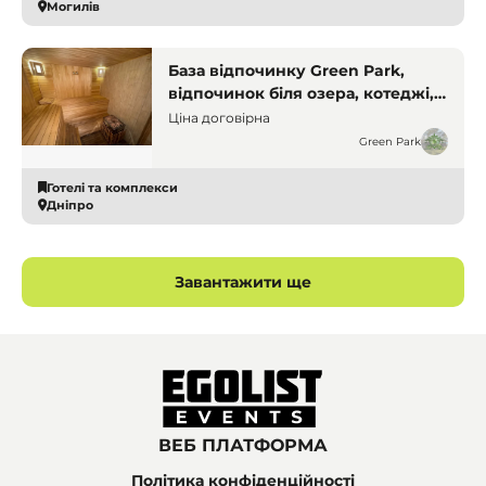
Могилів
База відпочинку Green Park,
відпочинок біля озера, котеджі,
альтанки, сауна, святкування,
Ціна договірна
вечірки на природі. Дніпро. Бази
Green Park
відпочинку і заміські комплекси
Готелі та комплекси
Дніпро
Завантажити ще
ВЕБ ПЛАТФОРМА
Політика конфіденційності