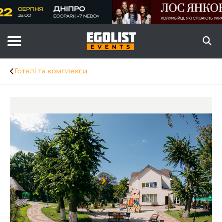
Готелі та комплекси
Item
1
of
8