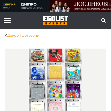
Декор і фотозони
Item
1
of
6