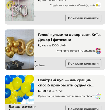
Студія аеродизайну «Смайл)», Київ
Декор і фотозони
Показати контакти
Київ
Гелеві кульки та декор свят. Київ.
Декор і фотозони
Ціна:
від
1000 UAH
Кульки та фотозони, Вишневе
Декор і фотозони
Показати контакти
Софіївська Борщагівка
Повітряні кулі — найкращий
спосіб прикрасити будь-яке
свято. Київ. Декор і фотозони
Ціна:
від
60 UAH
Організація дитячих свят в Києві та області
Декор і фотозони
Показати контакти