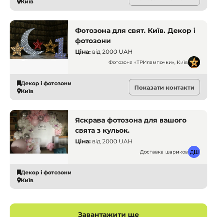
Київ
Фотозона для свят. Київ. Декор і
фотозони
Ціна:
від
2000 UAH
Фотозона «ТРИлампочки», Київ
Декор і фотозони
Показати контакти
Київ
Яскрава фотозона для вашого
свята з кульок.
Ціна:
від
2000 UAH
Доставка шариков
Декор і фотозони
Київ
Завантажити ще