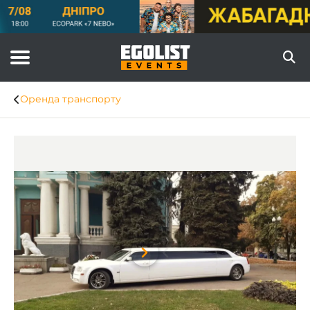
Оренда транспорту
Item
1
of
8