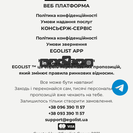
ВЕБ ПЛАТФОРМА
Політика конфіденційності
Умови надання послуг
КОНСЬЄРЖ-СЕРВІС
Політика конфіденційності
Умови звернення
EGOLIST APP
Найпоширеніші питання
Ми в месенджерах
Ми в соціальних мережах
EGOLIST ™ це сервіс персональних пропозицій,
який змінює правила ринкових відносин.
Все може бути навпаки!
Заходь і переконайся сам, тисячі персональних
пропозицій вже чекають на тебе.
Залишилось тільки створити замовлення.
+38 096 390 11 57
+38 093 390 11 57
support@egolist.ua