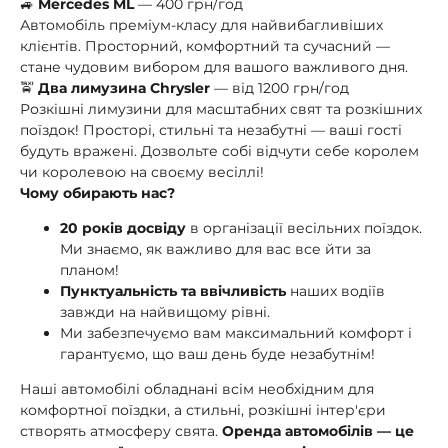
🚙
Mercedes ML
— 400 грн/год
Автомобіль преміум-класу для найвибагливіших
клієнтів. Просторний, комфортний та сучасний —
стане чудовим вибором для вашого важливого дня.
🚖
Два лимузина Chrysler
— від 1200 грн/год
Розкішні лимузини для масштабних свят та розкішних
поїздок! Просторі, стильні та незабутні — ваші гості
будуть вражені. Дозвольте собі відчути себе королем
чи королевою на своєму весіллі!
Чому обирають нас?
20 років досвіду
в організації весільних поїздок.
Ми знаємо, як важливо для вас все йти за
планом!
Пунктуальність та ввічливість
наших водіїв
завжди на найвищому рівні.
Ми забезпечуємо вам максимальний комфорт і
гарантуємо, що ваш день буде незабутнім!
Наші автомобілі обладнані всім необхідним для
комфортної поїздки, а стильні, розкішні інтер'єри
створять атмосферу свята.
Оренда автомобілів — це