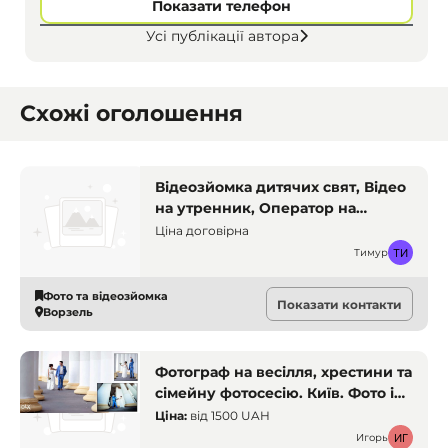
Показати телефон
Усі публікації автора
Схожі оголошення
Відеозйомка дитячих свят, Відео
на утренник, Оператор на
дитяче свято, Дитяче відео,
Ціна договірна
Зйомка ранків
Тимур
Фото та відеозйомка
Показати контакти
Ворзель
Фотограф на весілля, хрестини та
сімейну фотосесію. Київ. Фото і
відеозйомка
Ціна:
від
1500 UAH
Игорь