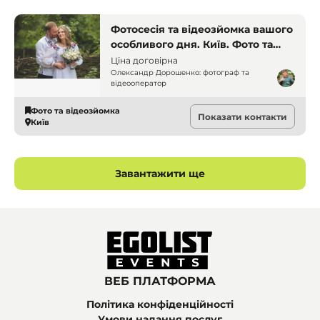
Фотосесія та відеозйомка вашого
особливого дня. Київ. Фото та
відео
Ціна договірна
Олександр Дорошенко: фотограф та
відеооператор
Фото та відеозйомка
Показати контакти
Київ
Завантажити ще
ВЕБ ПЛАТФОРМА
Політика конфіденційності
Умови надання послуг