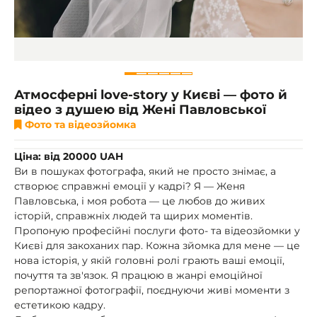
Атмосферні love-story у Києві — фото й
відео з душею від Жені Павловської
Фото та відеозйомка
Ціна: від 20000 UAH
Ви в пошуках фотографа, який не просто знімає, а
створює справжні емоції у кадрі? Я — Женя
Павловська, і моя робота — це любов до живих
історій, справжніх людей та щирих моментів.
Пропоную професійні послуги фото- та відеозйомки у
Києві для закоханих пар. Кожна зйомка для мене — це
нова історія, у якій головні ролі грають ваші емоції,
почуття та зв'язок. Я працюю в жанрі емоційної
репортажної фотографії, поєднуючи живі моменти з
естетикою кадру.