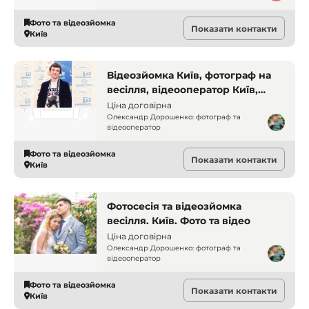
Фото та відеозйомка
Показати контакти
Київ
Відеозйомка Київ, фотограф на
весілля, відеооператор Київ,
професійний відеограф, зйомка
Ціна договірна
свят, відео весілля, Олександр
Олександр Дорошенко: фотограф та
відеооператор
Дорошенко
Фото та відеозйомка
Показати контакти
Київ
Фотосесія та відеозйомка
весілля. Київ. Фото та відео
Ціна договірна
Олександр Дорошенко: фотограф та
відеооператор
Фото та відеозйомка
Показати контакти
Київ