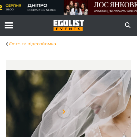
Фото та відеозйомка
Item
1
of
6