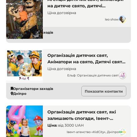
на дитяче свято, дитячі
аніматори Дніпро, організація
Ціна договірна
свят для дітей, свято під ключ,
leo show
дитячі програми, костюмовані
герої, святкова агенція
Організатори заходів
Дніпро
Організація дитячих свят,
Аніматори на свято, Дитячі свята
під ключ, Веселе свято Дніпро,
Ціна договірна
Дитячі шоу-програми, Тематичні
Ельф: Організація дитячих свят
вечірки для дітей
Організатори заходів
Показати контакти
Дніпро
Організація дитячих свят, які
залишають спогади, Івент-
агенство «KidCity», Дніпро
Ціна:
від
3000 UAH
Івент-агенство «KidCity», Дніпро