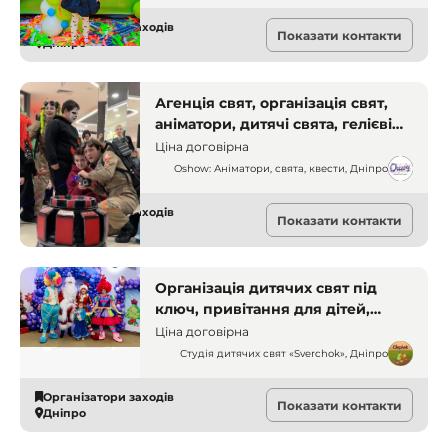
Організатори заходів
Показати контакти
Дніпро
Агенція свят, організація свят,
аніматори, дитячі свята, гелієві
кульки, квест-кімнати,
Ціна договірна
організація днів народжень
Oshow: Аніматори, свята, квести, Дніпро
Організатори заходів
Показати контакти
Дніпро
Організація дитячих свят під
ключ, привітання для дітей,
дитяче свято, організація свят,
Ціна договірна
свято для дітей
Студія дитячих свят «Sverchok», Дніпро
Організатори заходів
Показати контакти
Дніпро