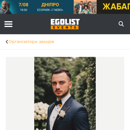
Організатори заходів
Item
1
of
5