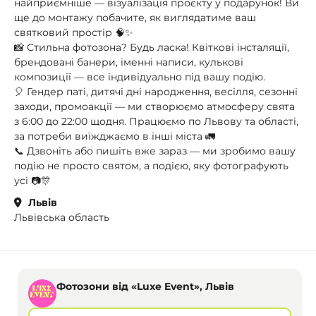
найприємніше — візуалізація проєкту у подарунок! Ви
ще до монтажу побачите, як виглядатиме ваш
святковий простір 🧠✨
📸 Стильна фотозона? Будь ласка! Квіткові інсталяції,
брендовані банери, іменні написи, кулькові
композиції — все індивідуально під вашу подію.
🎈 Гендер паті, дитячі дні народження, весілля, сезонні
заходи, промоакції — ми створюємо атмосферу свята
з 6:00 до 22:00 щодня. Працюємо по Львову та області,
за потреби виїжджаємо в інші міста 🚛
📞 Дзвоніть або пишіть вже зараз — ми зробимо вашу
подію не просто святом, а подією, яку фотографують
усі 📷🎊
Львів
Львівська область
Фотозони від «Luxe Event», Львів