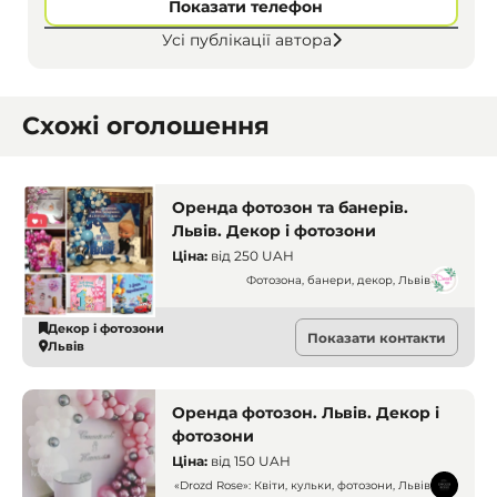
Показати телефон
Усі публікації автора
Схожі оголошення
Оренда фотозон та банерів.
Львів. Декор і фотозони
Ціна:
від
250 UAH
Фотозона, банери, декор, Львів
Декор і фотозони
Показати контакти
Львів
Оренда фотозон. Львів. Декор і
фотозони
Ціна:
від
150 UAH
«Drozd Rose»: Квіти, кульки, фотозони, Львів