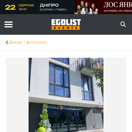
Декор і фотозони
Item
1
of
8