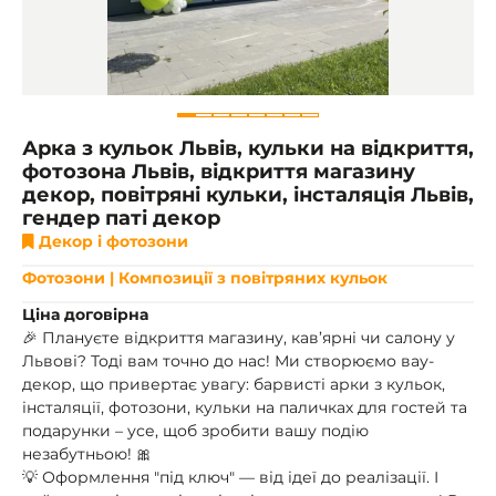
Арка з кульок Львів, кульки на відкриття,
фотозона Львів, відкриття магазину
декор, повітряні кульки, інсталяція Львів,
гендер паті декор
Декор і фотозони
Фотозони | Композиції з повітряних кульок
Ціна договірна
🎉 Плануєте відкриття магазину, кав’ярні чи салону у
Львові? Тоді вам точно до нас! Ми створюємо вау-
декор, що привертає увагу: барвисті арки з кульок,
інсталяції, фотозони, кульки на паличках для гостей та
подарунки – усе, щоб зробити вашу подію
незабутньою! 🎀
💡 Оформлення "під ключ" — від ідеї до реалізації. І