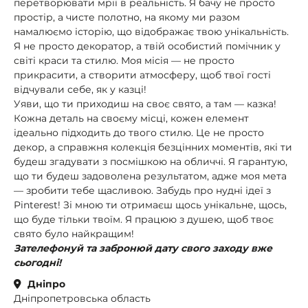
перетворювати мрії в реальність. Я бачу не просто
простір, а чисте полотно, на якому ми разом
намалюємо історію, що відображає твою унікальність.
Я не просто декоратор, а твій особистий помічник у
світі краси та стилю. Моя місія — не просто
прикрасити, а створити атмосферу, щоб твої гості
відчували себе, як у казці!
Уяви, що ти приходиш на своє свято, а там — казка!
Кожна деталь на своєму місці, кожен елемент
ідеально підходить до твого стилю. Це не просто
декор, а справжня колекція безцінних моментів, які ти
будеш згадувати з посмішкою на обличчі. Я гарантую,
що ти будеш задоволена результатом, адже моя мета
— зробити тебе щасливою. Забудь про нудні ідеї з
Pinterest! Зі мною ти отримаєш щось унікальне, щось,
що буде тільки твоїм. Я працюю з душею, щоб твоє
свято було найкращим!
Зателефонуй та забронюй дату свого заходу вже
сьогодні!
Дніпро
Дніпропетровська область