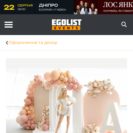
Оформлення та декор
Item
1
of
8