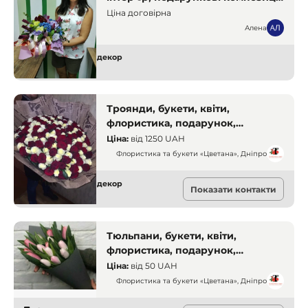
Дніпро. Декоратори та флористи
Ціна договірна
Алена
Оформлення та декор
Дніпро
Троянди, букети, квіти,
флористика, подарунок,
доставка. Дніпро. Декоратори та
Ціна:
від
1250 UAH
флористи
Флористика та букети «Цветана», Дніпро
Оформлення та декор
Показати контакти
Дніпро
Тюльпани, букети, квіти,
флористика, подарунок,
доставка. Дніпро. Декоратори та
Ціна:
від
50 UAH
флористи
Флористика та букети «Цветана», Дніпро