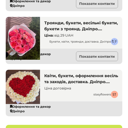
Оформлення та декор
Показати контакти
Дніпро
Троянди, букети, весільні букети,
букети з троянд. Дніпро.
Декоратори і флористи
Ціна:
від
29 UAH
Букети, квіти, троянди, доставка. Дніпро
Оформлення та декор
Показати контакти
Дніпро
Квіти, букети, оформлення весіль
та заходів, доставка. Дніпро.
Декоратори і флористи
Ціна договірна
stasyflowers
Оформлення та декор
Дніпро