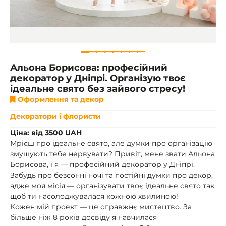
Альона Борисова: професійний
декоратор у Дніпрі. Організую твоє
ідеальне свято без зайвого стресу!
Оформлення та декор
Декоратори і флористи
Ціна: від 3500 UAH
Мрієш про ідеальне свято, але думки про організацію
змушують тебе нервувати? Привіт, мене звати Альона
Борисова, і я — професійний декоратор у Дніпрі.
Забудь про безсонні ночі та постійні думки про декор,
адже моя місія — організувати твоє ідеальне свято так,
щоб ти насолоджувалася кожною хвилиною!
Кожен мій проект — це справжнє мистецтво. За
більше ніж 8 років досвіду я навчилася